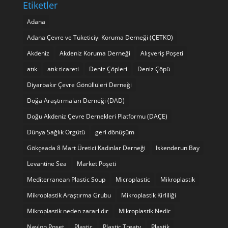
Etiketler
Adana
Adana Çevre ve Tüketiciyi Koruma Derneği (ÇETKO)
Akdeniz
Akdeniz Koruma Derneği
Alışveriş Poşeti
atık
atık ticareti
Deniz Çöpleri
Deniz Çöpü
Diyarbakır Çevre Gönüllüleri Derneği
Doğa Araştırmaları Derneği (DAD)
Doğu Akdeniz Çevre Dernekleri Platformu (DAÇE)
Dünya Sağlık Örgütü
geri dönüşüm
Gökçeada 8 Mart Üretici Kadınlar Derneği
Iskenderun Bay
Levantine Sea
Market Poşeti
Mediterranean Plastic Soup
Microplastic
Mikroplastik
Mikroplastik Araştırma Grubu
Mikroplastik Kirliliği
Mikroplastik neden zararlıdır
Mikroplastik Nedir
Naylon Poşet
Plastic
Plastic Treaty
Plastik