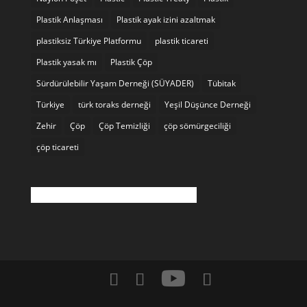
Plastik Anlaşması
Plastik ayak izini azaltmak
plastiksiz Türkiye Platformu
plastik ticareti
Plastik yasak mı
Plastik Çöp
Sürdürülebilir Yaşam Derneği (SÜYADER)
Tübitak
Türkiye
türk toraks derneği
Yeşil Düşünce Derneği
Zehir
Çöp
Çöp Temizliği
çöp sömürgeciliği
çöp ticareti
Twitter akışı şu anda kullanılamıyor.