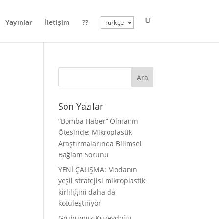
Dil
Yayınlar
İletişim
??
Seç
Son Yazılar
“Bomba Haber” Olmanın
Ötesinde: Mikroplastik
Araştırmalarında Bilimsel
Bağlam Sorunu
YENİ ÇALIŞMA: Modanın
yeşil stratejisi mikroplastik
kirliliğini daha da
kötüleştiriyor
Grubumuz Kuzeydoğu