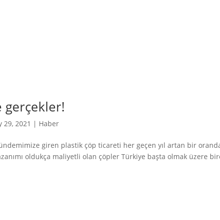
e gerçekler!
 29, 2021
|
Haber
gündemimize giren plastik çöp ticareti her geçen yıl artan bir orand
kazanımı oldukça maliyetli olan çöpler Türkiye başta olmak üzere bi