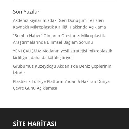
Son Yazılar
Akdeniz Kıyılarımızdaki Geri Dönüşüm Tesisleri
Kaynaklı Mikroplastik Kirliliği Hakkında Açıklama
“Bomba Haber” Olmanın Ötesinde: Mikroplastik
Araştırmalarında Bilimsel Bağlam Sorunu
YENİ ÇALIŞMA: Modanın yeşil stratejisi mikroplastik
kirliliğini daha da kötüleştiriyor
Grubumuz Kuzeydoğu Akdeniz’de Deniz Çöplerinin
İzinde
Plastiksiz Türkiye Platformu’ndan 5 Haziran Dünya
Çevre Günü Açıklaması
SİTE HARİTASI