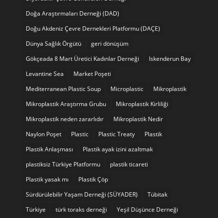
Doğa Araştırmaları Derneği (DAD)
Doğu Akdeniz Çevre Dernekleri Platformu (DAÇE)
Dünya Sağlık Örgütü
geri dönüşüm
Gökçeada 8 Mart Üretici Kadınlar Derneği
Iskenderun Bay
Levantine Sea
Market Poşeti
Mediterranean Plastic Soup
Microplastic
Mikroplastik
Mikroplastik Araştırma Grubu
Mikroplastik Kirliliği
Mikroplastik neden zararlıdır
Mikroplastik Nedir
Naylon Poşet
Plastic
Plastic Treaty
Plastik
Plastik Anlaşması
Plastik ayak izini azaltmak
plastiksiz Türkiye Platformu
plastik ticareti
Plastik yasak mı
Plastik Çöp
Sürdürülebilir Yaşam Derneği (SÜYADER)
Tübitak
Türkiye
türk toraks derneği
Yeşil Düşünce Derneği