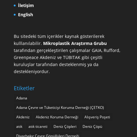
İletişim
English
Bu sitedeki tüm içerikler kaynak gösterilerek
kulllanılabilir.
Mikroplastik Araştırma Grubu
tarafından gerçekleştirilen çalışmalar
GAIA
,
Rufford
,
Greenpeace Akdeniz
ve
TÜBITAK
gibi çeşitli
kuruluşlar tarafından desteklenmiş ya da
destekleniyordur.
Etiketler
Adana
Adana Çevre ve Tüketiciyi Koruma Derneği (ÇETKO)
Akdeniz
Akdeniz Koruma Derneği
Alışveriş Poşeti
atık
atık ticareti
Deniz Çöpleri
Deniz Çöpü
Diyarbakır Çevre Gönüllüleri Derneği